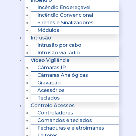
Incêndio
Incêndio Endereçavel
Incêndio Convencional
Sirenes e Sinalizadores
Módulos
Intrusão
Intrusão por cabo
Intrusão via rádio
Vídeo Vigilância
Câmaras IP
Câmaras Analógicas
Gravação
Acessórios
Teclados
Controlo Acessos
Controladores
Comandos e teclados
Fechaduras e eletroímanes
Leitores