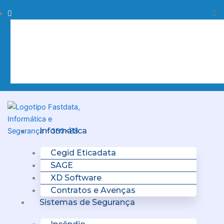
Skip
Procurar
Pr
to
content
Clo
this
sea
box.
Menu
Informática
Cegid Eticadata
SAGE
XD Software
Contratos e Avenças
Sistemas de Segurança