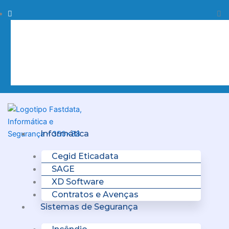
Skip
Procurar
Pr
to
content
Clo
this
sea
box.
Menu
Informática
Cegid Eticadata
SAGE
XD Software
Contratos e Avenças
Sistemas de Segurança