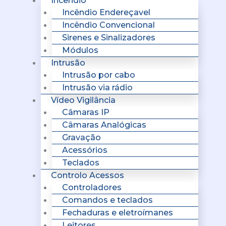
Incêndio
Incêndio Endereçavel
Incêndio Convencional
Sirenes e Sinalizadores
Módulos
Intrusão
Intrusão por cabo
Intrusão via rádio
Vídeo Vigilância
Câmaras IP
Câmaras Analógicas
Gravação
Acessórios
Teclados
Controlo Acessos
Controladores
Comandos e teclados
Fechaduras e eletroímanes
Leitores