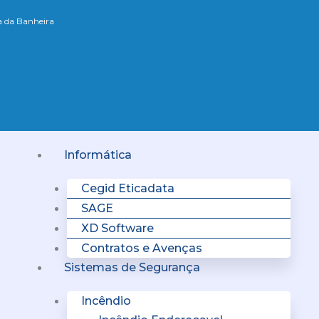
xa da Banheira
Menu
Informática
Cegid Eticadata
SAGE
XD Software
Contratos e Avenças
Sistemas de Segurança
Incêndio