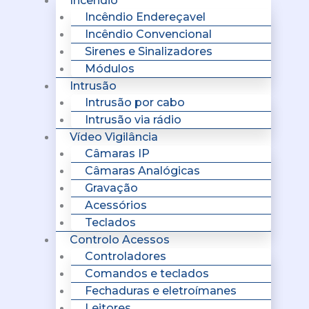
Incêndio
Incêndio Endereçavel
Incêndio Convencional
Sirenes e Sinalizadores
Módulos
Intrusão
Intrusão por cabo
Intrusão via rádio
Vídeo Vigilância
Câmaras IP
Câmaras Analógicas
Gravação
Acessórios
Teclados
Controlo Acessos
Controladores
Comandos e teclados
Fechaduras e eletroímanes
Leitores