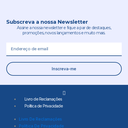
Subscreva a nossa Newsletter
Assine a nossa newsletter e fique a par de destaques,
promoções, novos lançamentos e muito mais.
Email
Inscreva-me
L
i
Livro de Reclamações
n
Política de Privacidade
k
e
d
Livro De Reclamações
i
Política De Privacidade