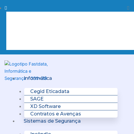
Skip
Procurar
Pr
to
content
Clo
this
sea
box.
Menu
Informática
Cegid Eticadata
SAGE
XD Software
Contratos e Avenças
Sistemas de Segurança