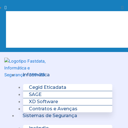
Skip
Procurar
Pr
to
content
Clo
this
sea
box.
Menu
Informática
Cegid Eticadata
SAGE
XD Software
Contratos e Avenças
Sistemas de Segurança