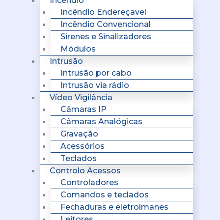
Incêndio
Incêndio Endereçavel
Incêndio Convencional
Sirenes e Sinalizadores
Módulos
Intrusão
Intrusão por cabo
Intrusão via rádio
Vídeo Vigilância
Câmaras IP
Câmaras Analógicas
Gravação
Acessórios
Teclados
Controlo Acessos
Controladores
Comandos e teclados
Fechaduras e eletroímanes
Leitores