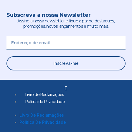
Subscreva a nossa Newsletter
Assine a nossa newsletter e fique a par de destaques,
promoções, novos lançamentos e muito mais.
Email
Inscreva-me
L
i
Livro de Reclamações
n
Política de Privacidade
k
e
d
Livro De Reclamações
i
Política De Privacidade
n
-