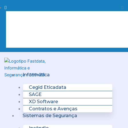
Skip
Procurar
Pr
to
content
Clo
this
sea
box.
Menu
Informática
Cegid Eticadata
SAGE
XD Software
Contratos e Avenças
Sistemas de Segurança