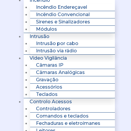
Incêndio
Incêndio Endereçavel
Incêndio Convencional
Sirenes e Sinalizadores
Módulos
Intrusão
Intrusão por cabo
Intrusão via rádio
Vídeo Vigilância
Câmaras IP
Câmaras Analógicas
Gravação
Acessórios
Teclados
Controlo Acessos
Controladores
Comandos e teclados
Fechaduras e eletroímanes
Leitores