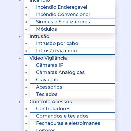
Incêndio
Incêndio Endereçavel
Incêndio Convencional
Sirenes e Sinalizadores
Módulos
Intrusão
Intrusão por cabo
Intrusão via rádio
Vídeo Vigilância
Câmaras IP
Câmaras Analógicas
Gravação
Acessórios
Teclados
Controlo Acessos
Controladores
Comandos e teclados
Fechaduras e eletroímanes
Leitores