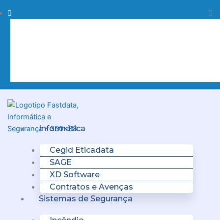
Skip
Procurar
Pr
to
content
Clo
this
sea
box.
Menu
Informática
Cegid Eticadata
SAGE
XD Software
Contratos e Avenças
Sistemas de Segurança