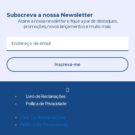
Subscreva a nossa Newsletter
Assine a nossa newsletter e fique a par de destaques,
promoções, novos lançamentos e muito mais.
Email
Inscreva-me
L
i
Livro de Reclamações
n
Política de Privacidade
k
e
d
Livro De Reclamações
i
Política De Privacidade
n
-