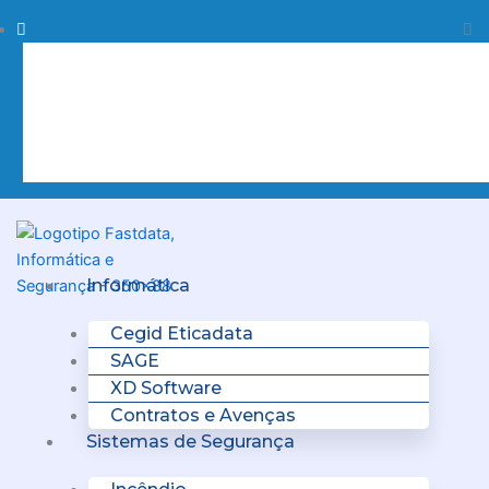
Skip
Procurar
Pr
to
content
Clo
this
sea
box.
Menu
Informática
Cegid Eticadata
SAGE
XD Software
Contratos e Avenças
Sistemas de Segurança