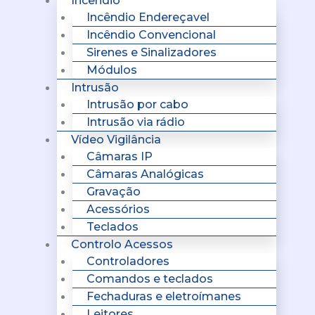
Incêndio
Incêndio Endereçavel
Incêndio Convencional
Sirenes e Sinalizadores
Módulos
Intrusão
Intrusão por cabo
Intrusão via rádio
Vídeo Vigilância
Câmaras IP
Câmaras Analógicas
Gravação
Acessórios
Teclados
Controlo Acessos
Controladores
Comandos e teclados
Fechaduras e eletroímanes
Leitores