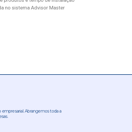
de produtos e tempo de instalação
da no sistema Advisor Master
 empresarial. Abrangemos toda a
esas.