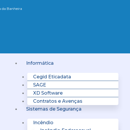
xa da Banheira
Menu
Informática
Cegid Eticadata
SAGE
XD Software
Contratos e Avenças
Sistemas de Segurança
Incêndio