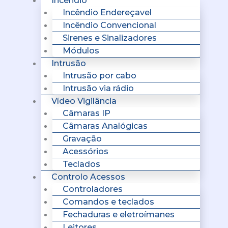
Incêndio
Incêndio Endereçavel
Incêndio Convencional
Sirenes e Sinalizadores
Módulos
Intrusão
Intrusão por cabo
Intrusão via rádio
Vídeo Vigilância
Câmaras IP
Câmaras Analógicas
Gravação
Acessórios
Teclados
Controlo Acessos
Controladores
Comandos e teclados
Fechaduras e eletroímanes
Leitores