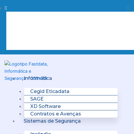
Skip
Procurar
Pr
to
content
Clo
this
sea
box.
Menu
Informática
Cegid Eticadata
SAGE
XD Software
Contratos e Avenças
Sistemas de Segurança