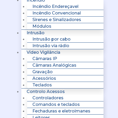
Incêndio
Incêndio Endereçavel
Incêndio Convencional
Sirenes e Sinalizadores
Módulos
Intrusão
Intrusão por cabo
Intrusão via rádio
Vídeo Vigilância
Câmaras IP
Câmaras Analógicas
Gravação
Acessórios
Teclados
Controlo Acessos
Controladores
Comandos e teclados
Fechaduras e eletroímanes
Leitores