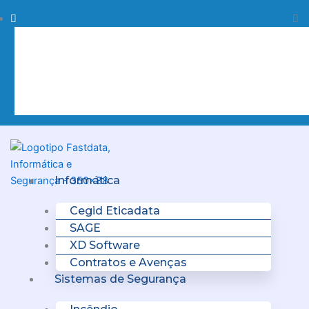
Skip
Procurar
Pr
to
content
Clo
this
sea
box.
Menu
Informática
Cegid Eticadata
SAGE
XD Software
Contratos e Avenças
Sistemas de Segurança