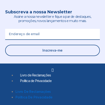
Subscreva a nossa Newsletter
Assine a nossa newsletter e fique a par de destaques,
promoções, novos lançamentos e muito mais.
Email
Inscreva-me
L
i
Livro de Reclamações
n
Política de Privacidade
k
e
d
Livro De Reclamações
i
Política De Privacidade
n
-