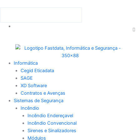
Skip
to
Procurar
Procurar
content
C
th
se
bo
Menu
Informática
Cegid Eticadata
SAGE
XD Software
Contratos e Avenças
Sistemas de Segurança
Incêndio
Incêndio Endereçavel
Incêndio Convencional
Sirenes e Sinalizadores
Módulos