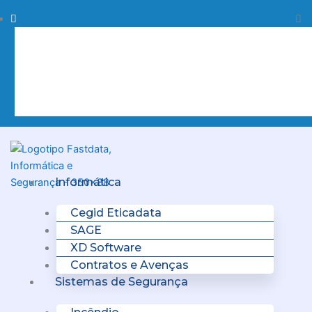
Skip
Procurar
Pr
to
content
Clo
this
sea
box.
Menu
Informática
Cegid Eticadata
SAGE
XD Software
Contratos e Avenças
Sistemas de Segurança