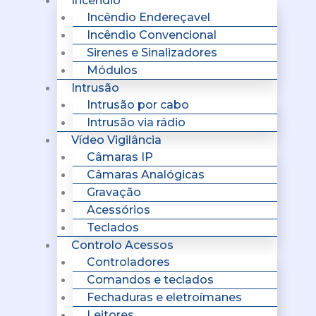
Incêndio
Incêndio Endereçavel
Incêndio Convencional
Sirenes e Sinalizadores
Módulos
Intrusão
Intrusão por cabo
Intrusão via rádio
Vídeo Vigilância
Câmaras IP
Câmaras Analógicas
Gravação
Acessórios
Teclados
Controlo Acessos
Controladores
Comandos e teclados
Fechaduras e eletroímanes
Leitores