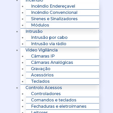
Incêndio
Incêndio Endereçavel
Incêndio Convencional
Sirenes e Sinalizadores
Módulos
Intrusão
Intrusão por cabo
Intrusão via rádio
Vídeo Vigilância
Câmaras IP
Câmaras Analógicas
Gravação
Acessórios
Teclados
Controlo Acessos
Controladores
Comandos e teclados
Fechaduras e eletroímanes
Leitores