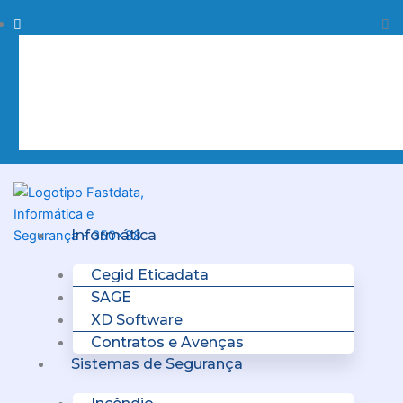
Skip
Procurar
Pr
to
content
Clo
this
sea
box.
Menu
Informática
Cegid Eticadata
SAGE
XD Software
Contratos e Avenças
Sistemas de Segurança