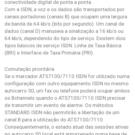
conectividade digital de ponta a ponta.
Com a ISDN, a voz e os dados são transportados por
canais portadores (canais B) que ocupam uma largura
de banda de 64 kb/s (bits por segundo). Um canal de
dados (canal D) manuseia a sinalização a 16 kb/s ou
64 kb/s, dependendo do tipo de serviço. Existem dois
tipos básicos de serviço ISDN: Linha de Taxa Básica
(BRI) e Interface de Taxa Primária (PRI).
Comutação prioritária
Se o marcador ATS7100/7110 ISDN for utilizado numa
configuração com outro equipamento ISDN no mesmo
autocarro S0, um fax ou telefone poderá ocupar ambos
os Bchannels quando o ATS7100/7110 ISDN precisar
de transmitir um evento de alarme. Os métodos
STANDARD ISDN não permitirão a libertação de um
canal B para a utilização do ATS7100/7110.
Consequentemente, o estado atual das sessões ativas
no autocarro S0 local está armazenado numa base de