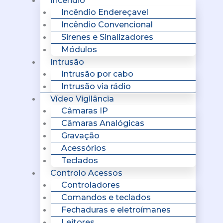
Incêndio
Incêndio Endereçavel
Incêndio Convencional
Sirenes e Sinalizadores
Módulos
Intrusão
Intrusão por cabo
Intrusão via rádio
Vídeo Vigilância
Câmaras IP
Câmaras Analógicas
Gravação
Acessórios
Teclados
Controlo Acessos
Controladores
Comandos e teclados
Fechaduras e eletroímanes
Leitores