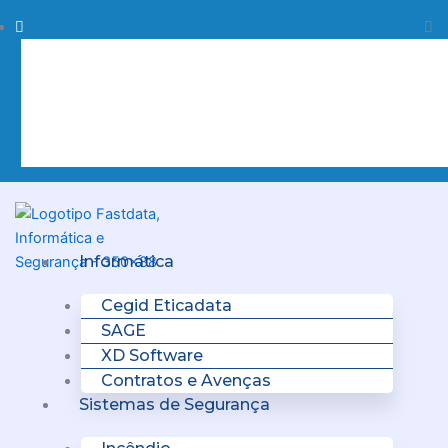
Skip
Procurar
Pr
to
content
Clo
this
sea
box.
Menu
Informática
Cegid Eticadata
SAGE
XD Software
Contratos e Avenças
Sistemas de Segurança