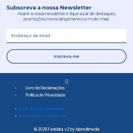
Subscreva a nossa Newsletter
Assine a nossa newsletter e fique a par de destaques,
promoções, novos lançamentos e muito mais.
Email
Inscreva-me
L
i
Livro de Reclamações
n
Política de Privacidade
k
e
d
Livro De Reclamações
i
Política De Privacidade
n
-
i
© 2026 Fastdata. v.2 by blpmultimedia