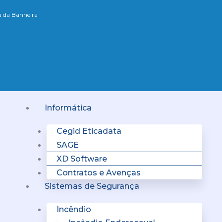
xa da Banheira
Menu
Informática
Cegid Eticadata
SAGE
XD Software
Contratos e Avenças
Sistemas de Segurança
Incêndio