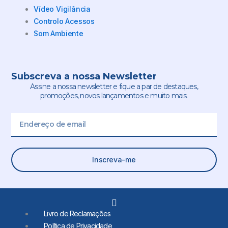
Vídeo Vigilância
Controlo Acessos
Som Ambiente
Subscreva a nossa Newsletter
Assine a nossa newsletter e fique a par de destaques,
promoções, novos lançamentos e muito mais.
Email
Inscreva-me
L
i
Livro de Reclamações
n
Política de Privacidade