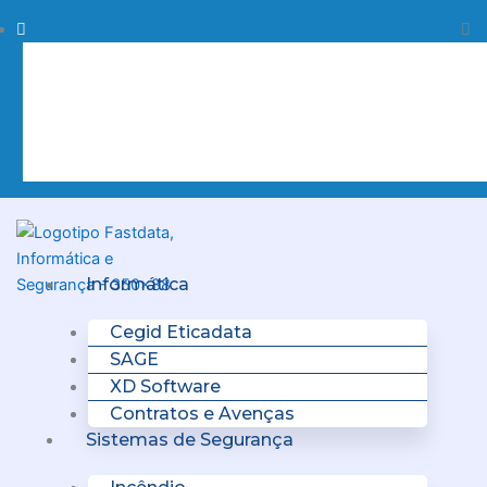
Skip
Procurar
Pr
to
content
Clo
this
sea
box.
Menu
Informática
Cegid Eticadata
SAGE
XD Software
Contratos e Avenças
Sistemas de Segurança