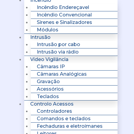
Incêndio
Incêndio Endereçavel
Incêndio Convencional
Sirenes e Sinalizadores
Módulos
Intrusão
Intrusão por cabo
Intrusão via rádio
Vídeo Vigilância
Câmaras IP
Câmaras Analógicas
Gravação
Acessórios
Teclados
Controlo Acessos
Controladores
Comandos e teclados
Fechaduras e eletroímanes
Leitores