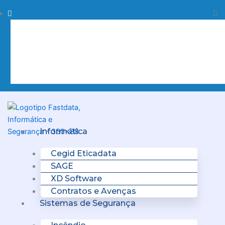
Skip
Procurar
Pr
to
content
Clo
this
sea
box.
Menu
Informática
Cegid Eticadata
SAGE
XD Software
Contratos e Avenças
Sistemas de Segurança