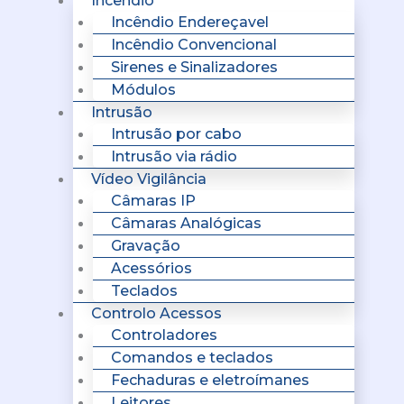
Incêndio
Incêndio Endereçavel
Incêndio Convencional
Sirenes e Sinalizadores
Módulos
Intrusão
Intrusão por cabo
Intrusão via rádio
Vídeo Vigilância
Câmaras IP
Câmaras Analógicas
Gravação
Acessórios
Teclados
Controlo Acessos
Controladores
Comandos e teclados
Fechaduras e eletroímanes
Leitores