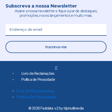
Subscreva a nossa Newsletter
Assine a nossa newsletter e fique a par de destaques,
promoções, novos lançamentos e muito mais.
Email
Inscreva-me
L
i
Livro de Reclamações
n
Política de Privacidade
k
e
d
Livro De Reclamações
i
Política De Privacidade
n
-
i
© 2026 Fastdata. v.2 by blpmultimedia