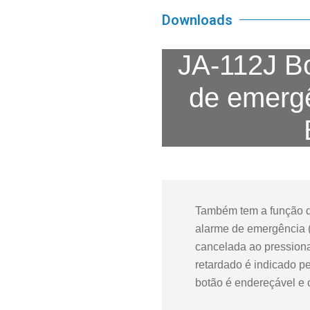
Downloads
JA-112J B
de emergê
Também tem a função d
alarme de emergência 
cancelada ao pression
retardado é indicado p
botão é endereçável e