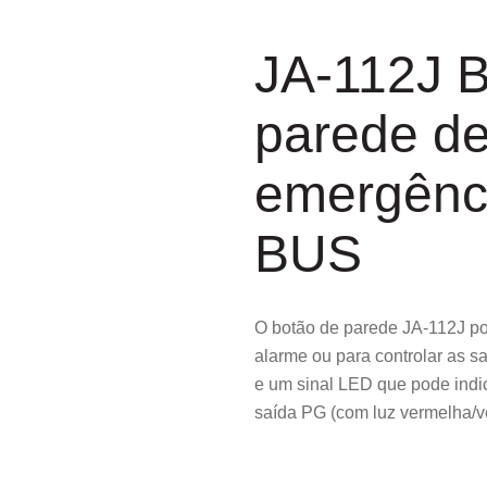
JA-112J B
parede d
emergênci
BUS
O botão de parede JA-112J po
alarme ou para controlar as 
e um sinal LED que pode indi
saída PG (com luz vermelha/v