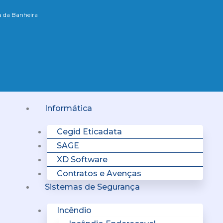
xa da Banheira
Menu
Informática
Cegid Eticadata
SAGE
XD Software
Contratos e Avenças
Sistemas de Segurança
Incêndio