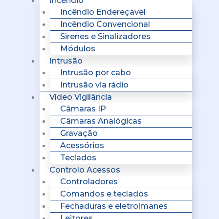
Incêndio
Incêndio Endereçavel
Incêndio Convencional
Sirenes e Sinalizadores
Módulos
Intrusão
Intrusão por cabo
Intrusão via rádio
Vídeo Vigilância
Câmaras IP
Câmaras Analógicas
Gravação
Acessórios
Teclados
Controlo Acessos
Controladores
Comandos e teclados
Fechaduras e eletroímanes
Leitores