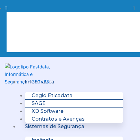
Skip
Procurar
Pr
to
content
Clo
this
sea
box.
Menu
Informática
Cegid Eticadata
SAGE
XD Software
Contratos e Avenças
Sistemas de Segurança