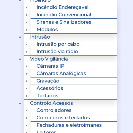
Incêndio
Incêndio Endereçavel
Incêndio Convencional
Sirenes e Sinalizadores
Módulos
Intrusão
Intrusão por cabo
Intrusão via rádio
Vídeo Vigilância
Câmaras IP
Câmaras Analógicas
Gravação
Acessórios
Teclados
Controlo Acessos
Controladores
Comandos e teclados
Fechaduras e eletroímanes
Leitores