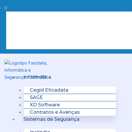
Skip
Procurar
Pr
to
content
Clo
this
sea
box.
Menu
Informática
Cegid Eticadata
SAGE
XD Software
Contratos e Avenças
Sistemas de Segurança