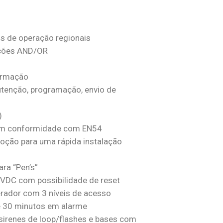
s de operação regionais
ções AND/OR
irmação
utenção, programação, envio de
)
em conformidade com EN54
emoção para uma rápida instalação
ra “Pen’s”
4VDC com possibilidade de reset
erador com 3 níveis de acesso
e 30 minutos em alarme
sirenes de loop/flashes e bases com