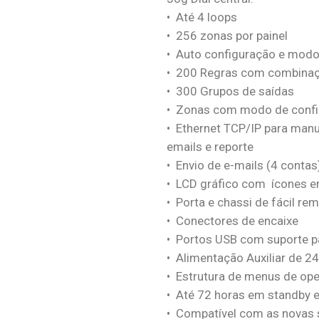
• Até 4 loops
• 256 zonas por painel
• Auto configuração e modo
• 200 Regras com combina
• 300 Grupos de saídas
• Zonas com modo de conf
• Ethernet TCP/IP para man
emails e reporte
• Envio de e-mails (4 contas
• LCD gráfico com ícones 
• Porta e chassi de fácil r
• Conectores de encaixe
• Portos USB com suporte pa
• Alimentação Auxiliar de 2
• Estrutura de menus de op
• Até 72 horas em standby 
• Compatível com as novas 