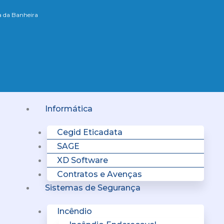
xa da Banheira
Menu
Informática
Cegid Eticadata
SAGE
XD Software
Contratos e Avenças
Sistemas de Segurança
Incêndio