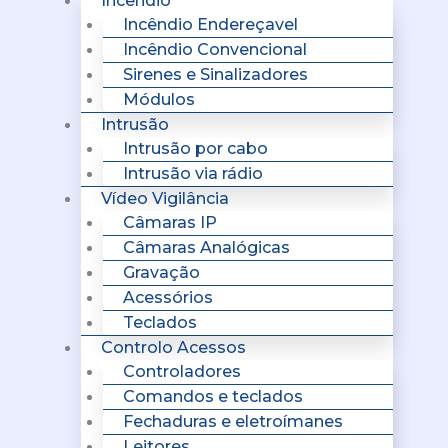
Incêndio
Incêndio Endereçavel
Incêndio Convencional
Sirenes e Sinalizadores
Módulos
Intrusão
Intrusão por cabo
Intrusão via rádio
Vídeo Vigilância
Câmaras IP
Câmaras Analógicas
Gravação
Acessórios
Teclados
Controlo Acessos
Controladores
Comandos e teclados
Fechaduras e eletroímanes
Leitores