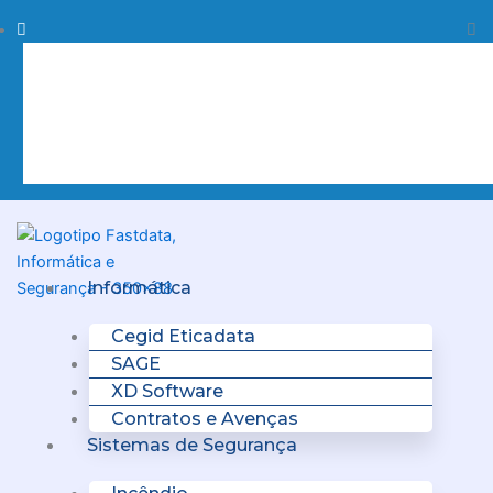
Skip
Procurar
Pr
to
content
Clo
this
sea
box.
Menu
Informática
Cegid Eticadata
SAGE
XD Software
Contratos e Avenças
Sistemas de Segurança