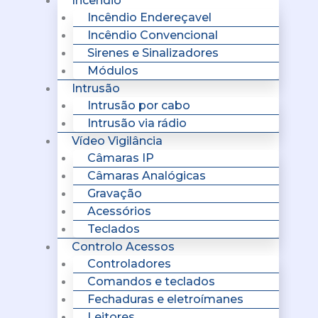
Incêndio
Incêndio Endereçavel
Incêndio Convencional
Sirenes e Sinalizadores
Módulos
Intrusão
Intrusão por cabo
Intrusão via rádio
Vídeo Vigilância
Câmaras IP
Câmaras Analógicas
Gravação
Acessórios
Teclados
Controlo Acessos
Controladores
Comandos e teclados
Fechaduras e eletroímanes
Leitores