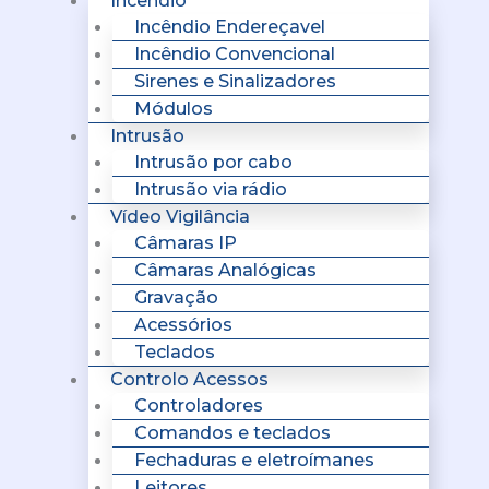
Incêndio
Incêndio Endereçavel
Incêndio Convencional
Sirenes e Sinalizadores
Módulos
Intrusão
Intrusão por cabo
Intrusão via rádio
Vídeo Vigilância
Câmaras IP
Câmaras Analógicas
Gravação
Acessórios
Teclados
Controlo Acessos
Controladores
Comandos e teclados
Fechaduras e eletroímanes
Leitores