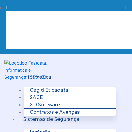
Skip
Procurar
Pr
to
content
Clo
this
sea
box.
Menu
Informática
Cegid Eticadata
SAGE
XD Software
Contratos e Avenças
Sistemas de Segurança