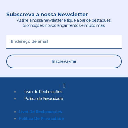
Subscreva a nossa Newsletter
Assine a nossa newsletter e fique a par de destaques,
promoções, novos lançamentos e muito mais.
Email
Inscreva-me
L
i
Livro de Reclamações
n
Política de Privacidade
k
e
d
Livro De Reclamações
i
Política De Privacidade
n
-