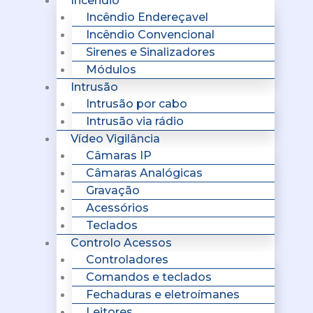
Incêndio
Incêndio Endereçavel
Incêndio Convencional
Sirenes e Sinalizadores
Módulos
Intrusão
Intrusão por cabo
Intrusão via rádio
Vídeo Vigilância
Câmaras IP
Câmaras Analógicas
Gravação
Acessórios
Teclados
Controlo Acessos
Controladores
Comandos e teclados
Fechaduras e eletroímanes
Leitores