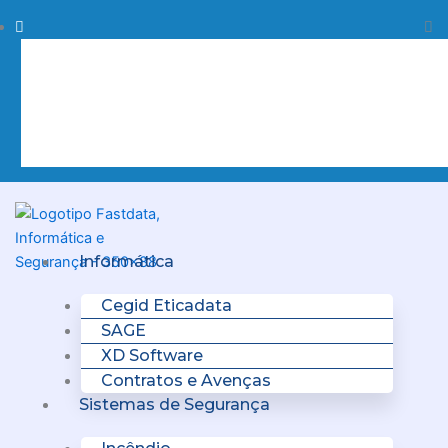
Skip
Procurar
Pr
to
content
Clo
this
sea
box.
Menu
Informática
Cegid Eticadata
SAGE
XD Software
Contratos e Avenças
Sistemas de Segurança