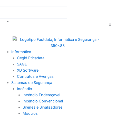
Skip
to
Procurar
Procurar
content
C
th
se
bo
Menu
Informática
Cegid Eticadata
SAGE
XD Software
Contratos e Avenças
Sistemas de Segurança
Incêndio
Incêndio Endereçavel
Incêndio Convencional
Sirenes e Sinalizadores
Módulos