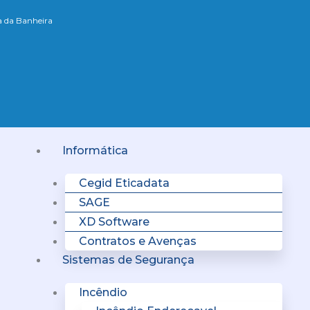
xa da Banheira
Menu
Informática
Cegid Eticadata
SAGE
XD Software
Contratos e Avenças
Sistemas de Segurança
Incêndio