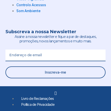
Controlo Acessos
Som Ambiente
Subscreva a nossa Newsletter
Assine a nossa newsletter e fique a par de destaques,
promoções, novos lançamentos e muito mais.
Email
Inscreva-me
L
i
Livro de Reclamações
n
Política de Privacidade
k
e