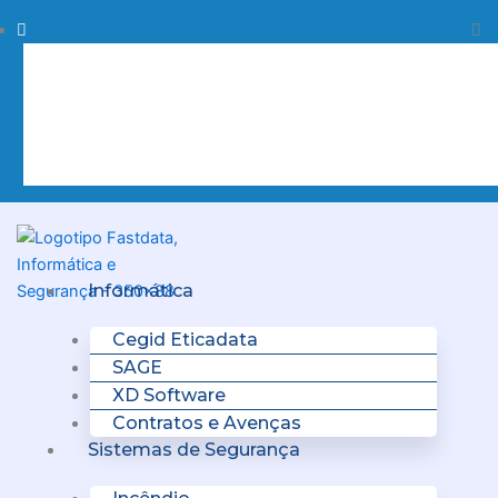
Skip
Procurar
Pr
to
content
Clo
this
sea
box.
Menu
Informática
Cegid Eticadata
SAGE
XD Software
Contratos e Avenças
Sistemas de Segurança