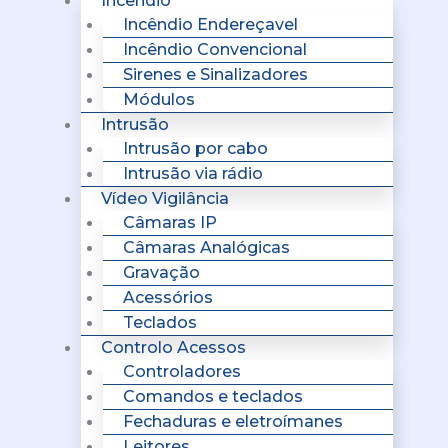
Incêndio
Incêndio Endereçavel
Incêndio Convencional
Sirenes e Sinalizadores
Módulos
Intrusão
Intrusão por cabo
Intrusão via rádio
Vídeo Vigilância
Câmaras IP
Câmaras Analógicas
Gravação
Acessórios
Teclados
Controlo Acessos
Controladores
Comandos e teclados
Fechaduras e eletroímanes
Leitores