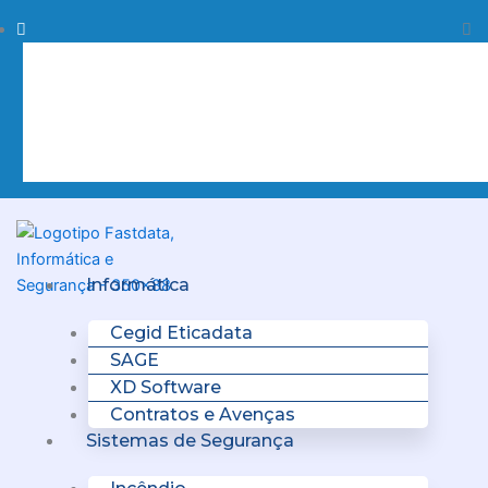
Skip
Procurar
Pr
to
content
Clo
this
sea
box.
Menu
Informática
Cegid Eticadata
SAGE
XD Software
Contratos e Avenças
Sistemas de Segurança