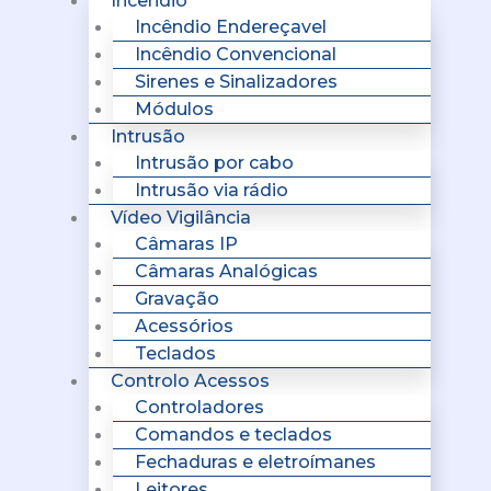
Incêndio
Incêndio Endereçavel
Incêndio Convencional
Sirenes e Sinalizadores
Módulos
Intrusão
Intrusão por cabo
Intrusão via rádio
Vídeo Vigilância
Câmaras IP
Câmaras Analógicas
Gravação
Acessórios
Teclados
Controlo Acessos
Controladores
Comandos e teclados
Fechaduras e eletroímanes
Leitores