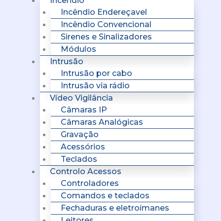
Incêndio
Incêndio Endereçavel
Incêndio Convencional
Sirenes e Sinalizadores
Módulos
Intrusão
Intrusão por cabo
Intrusão via rádio
Vídeo Vigilância
Câmaras IP
Câmaras Analógicas
Gravação
Acessórios
Teclados
Controlo Acessos
Controladores
Comandos e teclados
Fechaduras e eletroímanes
Leitores