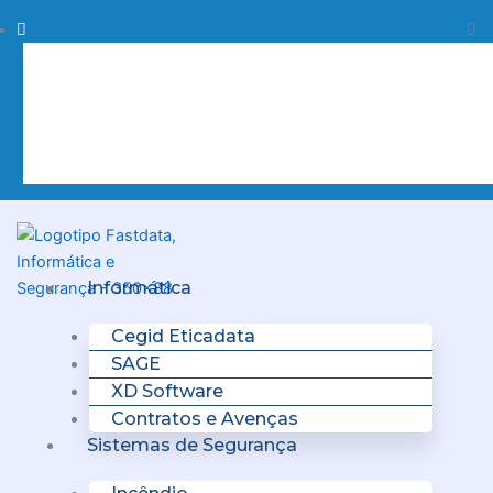
Skip
Procurar
Pr
to
content
Clo
this
sea
box.
Menu
Informática
Cegid Eticadata
SAGE
XD Software
Contratos e Avenças
Sistemas de Segurança