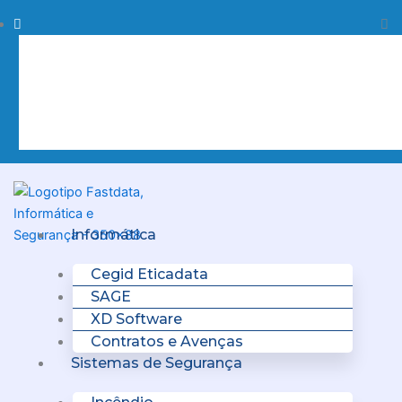
Skip
Procurar
Pr
to
content
Clo
this
sea
box.
Menu
Informática
Cegid Eticadata
SAGE
XD Software
Contratos e Avenças
Sistemas de Segurança