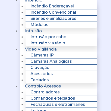
Incêndio
Incêndio Endereçavel
Incêndio Convencional
Sirenes e Sinalizadores
Módulos
Intrusão
Intrusão por cabo
Intrusão via rádio
Vídeo Vigilância
Câmaras IP
Câmaras Analógicas
Gravação
Acessórios
Teclados
Controlo Acessos
Controladores
Comandos e teclados
Fechaduras e eletroímanes
Leitores