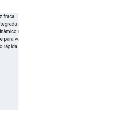
 fraca

ntegrada para acionar alertas relevantes e recuperar dados rapid
dinâmico reduz os requisitos de largura de banda e armazename
para ver detalhes em áreas claras e escuras simultaneamente

o rápida