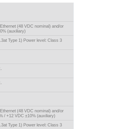
Ethernet (48 VDC nominal) and/or
% (auxiliary)
.3at Type 1) Power level: Class 3
.
.
Ethernet (48 VDC nominal) and/or
 / +12 VDC ±10% (auxiliary)
.3at Type 1) Power level: Class 3