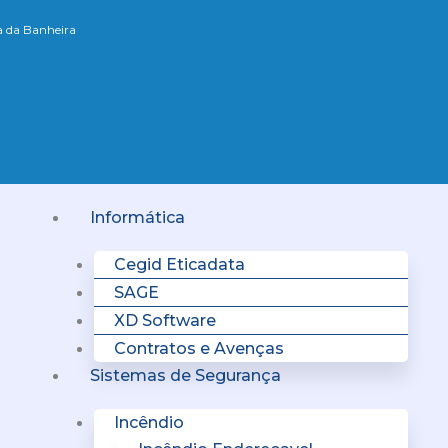
xa da Banheira
Menu
Informática
Cegid Eticadata
SAGE
XD Software
Contratos e Avenças
Sistemas de Segurança
Incêndio