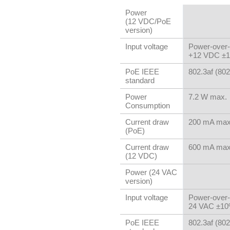
Power
(12 VDC/PoE
version)
Input voltage
Power-over-
+12 VDC ±10
PoE IEEE
802.3af (802
standard
Power
7.2 W max.
Consumption
Current draw
200 mA max
(PoE)
Current draw
600 mA max
(12 VDC)
Power (24 VAC
version)
Input voltage
Power-over-
24 VAC ±10%
PoE IEEE
802.3af (802