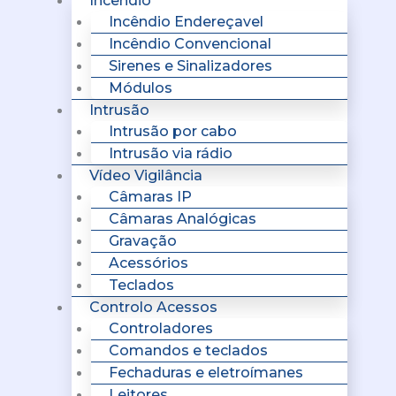
Incêndio
Incêndio Endereçavel
Incêndio Convencional
Sirenes e Sinalizadores
Módulos
Intrusão
Intrusão por cabo
Intrusão via rádio
Vídeo Vigilância
Câmaras IP
Câmaras Analógicas
Gravação
Acessórios
Teclados
Controlo Acessos
Controladores
Comandos e teclados
Fechaduras e eletroímanes
Leitores