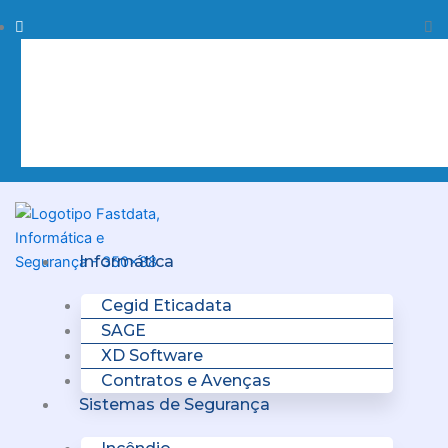
Skip
Procurar
Pr
to
content
Clo
this
sea
box.
Menu
Informática
Cegid Eticadata
SAGE
XD Software
Contratos e Avenças
Sistemas de Segurança