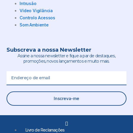
Intrusão
Vídeo Vigilância
Controlo Acessos
Som Ambiente
Subscreva a nossa Newsletter
Assine a nossa newsletter e fique a par de destaques,
promoções, novos lançamentos e muito mais.
Email
Inscreva-me
L
i
Livro de Reclamações