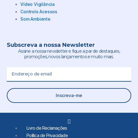
Vídeo Vigilância
Controlo Acessos
Som Ambiente
Subscreva a nossa Newsletter
Assine a nossa newsletter e fique a par de destaques,
promoções, novos lançamentos e muito mais.
Email
Inscreva-me
L
i
Livro de Reclamações
n
Política de Privacidade
k