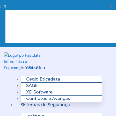
Skip
Procurar
Pr
to
content
Clo
this
sea
box.
Menu
Informática
Cegid Eticadata
SAGE
XD Software
Contratos e Avenças
Sistemas de Segurança