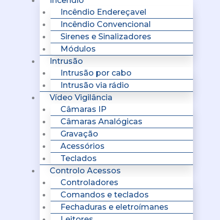
Incêndio
Incêndio Endereçavel
Incêndio Convencional
Sirenes e Sinalizadores
Módulos
Intrusão
Intrusão por cabo
Intrusão via rádio
Vídeo Vigilância
Câmaras IP
Câmaras Analógicas
Gravação
Acessórios
Teclados
Controlo Acessos
Controladores
Comandos e teclados
Fechaduras e eletroímanes
Leitores