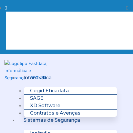
Skip
Procurar
Pr
to
content
Clo
this
sea
box.
Menu
Informática
Cegid Eticadata
SAGE
XD Software
Contratos e Avenças
Sistemas de Segurança