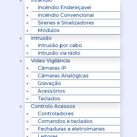
Incêndio
Incêndio Endereçavel
Incêndio Convencional
Sirenes e Sinalizadores
Módulos
Intrusão
Intrusão por cabo
Intrusão via rádio
Vídeo Vigilância
Câmaras IP
Câmaras Analógicas
Gravação
Acessórios
Teclados
Controlo Acessos
Controladores
Comandos e teclados
Fechaduras e eletroímanes
Leitores