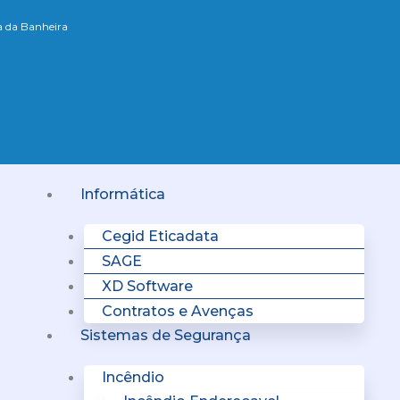
xa da Banheira
Menu
Informática
Cegid Eticadata
SAGE
XD Software
Contratos e Avenças
Sistemas de Segurança
Incêndio