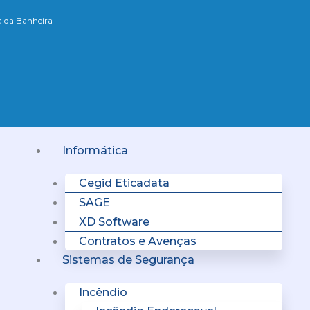
xa da Banheira
Menu
Informática
Cegid Eticadata
SAGE
XD Software
Contratos e Avenças
Sistemas de Segurança
Incêndio