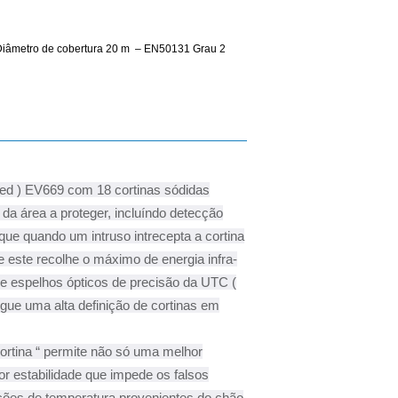
 Diâmetro de cobertura 20 m – EN50131 Grau 2
Red ) EV669 com 18 cortinas sódidas
da área a proteger, incluíndo detecção
 que quando um intruso intrecepta a cortina
 e este recolhe o máximo de energia infra-
e espelhos ópticos de precisão da UTC (
gue uma alta definição de cortinas em
 cortina “ permite não só uma melhor
estabilidade que impede os falsos
ções de temperatura provenientes do chão