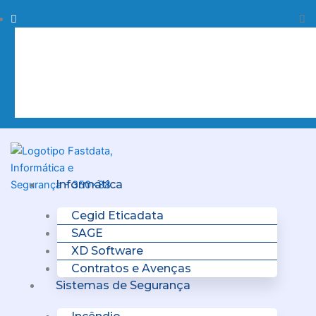
Skip
Procurar
Pr
to
content
Clo
this
sea
box.
Menu
Informática
Cegid Eticadata
SAGE
XD Software
Contratos e Avenças
Sistemas de Segurança