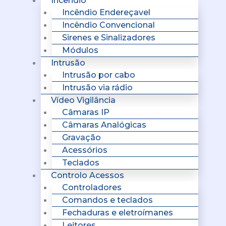
Incêndio
Incêndio Endereçavel
Incêndio Convencional
Sirenes e Sinalizadores
Módulos
Intrusão
Intrusão por cabo
Intrusão via rádio
Vídeo Vigilância
Câmaras IP
Câmaras Analógicas
Gravação
Acessórios
Teclados
Controlo Acessos
Controladores
Comandos e teclados
Fechaduras e eletroímanes
Leitores