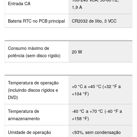
Entrada CA
1,9 A
Bateria RTC no PCB principal
CR2032 de lítio, 3 VCC
Consumo máximo de
20 W
potência (sem disco rígido)
Temperatura de operação
+0 °C a +40 °C (+32 °F a
(incluindo discos rígidos e
+104 °F)
DVD)
Temperatura de
-40 ℃ a +70 ℃ (-40 °F a
armazenamento
+158 °F)
Umidade de operação
<93%, sem condensação