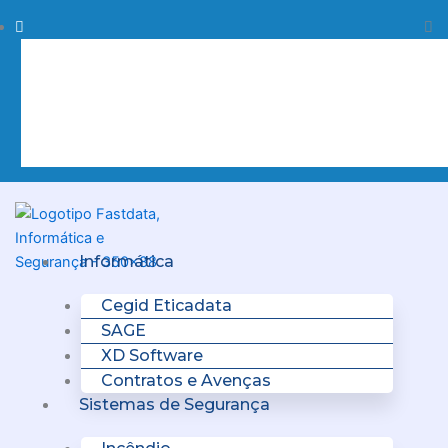
Skip
Procurar
Pr
to
content
Clo
this
sea
box.
Menu
Informática
Cegid Eticadata
SAGE
XD Software
Contratos e Avenças
Sistemas de Segurança