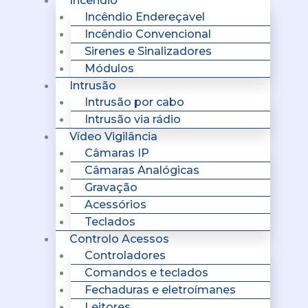
Incêndio
Incêndio Endereçavel
Incêndio Convencional
Sirenes e Sinalizadores
Módulos
Intrusão
Intrusão por cabo
Intrusão via rádio
Vídeo Vigilância
Câmaras IP
Câmaras Analógicas
Gravação
Acessórios
Teclados
Controlo Acessos
Controladores
Comandos e teclados
Fechaduras e eletroímanes
Leitores