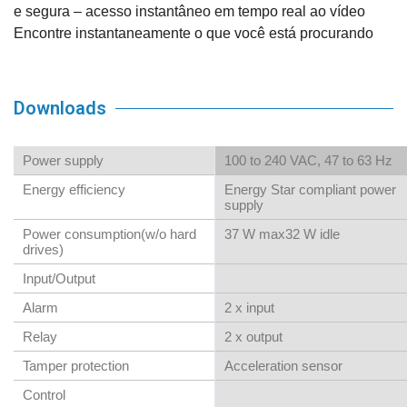
e segura – acesso instantâneo em tempo real ao vídeo
Encontre instantaneamente o que você está procurando
Downloads
Power supply
100 to 240 VAC, 47 to 63 Hz
Energy efficiency
Energy Star compliant power
supply
Power consumption(w/o hard
37 W max32 W idle
drives)
Input/Output
Alarm
2 x input
Relay
2 x output
Tamper protection
Acceleration sensor
Control