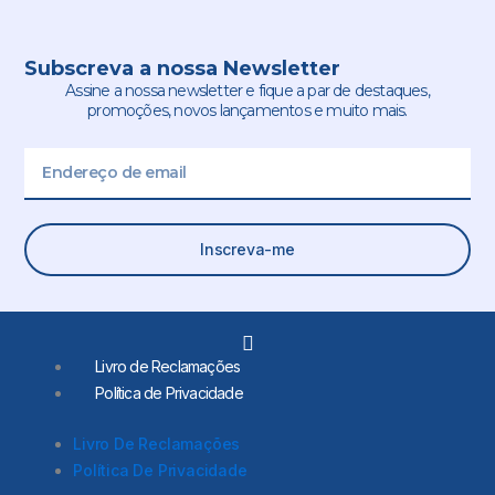
Subscreva a nossa Newsletter
Assine a nossa newsletter e fique a par de destaques,
promoções, novos lançamentos e muito mais.
Email
Inscreva-me
L
i
Livro de Reclamações
n
Política de Privacidade
k
e
d
Livro De Reclamações
i
Política De Privacidade
n