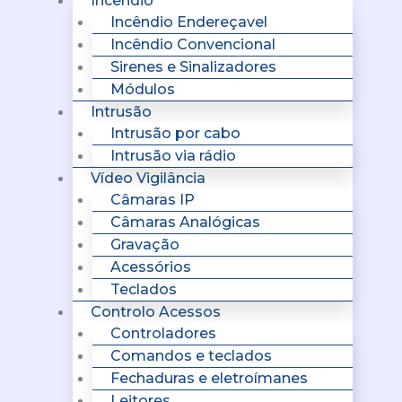
Incêndio
Incêndio Endereçavel
Incêndio Convencional
Sirenes e Sinalizadores
Módulos
Intrusão
Intrusão por cabo
Intrusão via rádio
Vídeo Vigilância
Câmaras IP
Câmaras Analógicas
Gravação
Acessórios
Teclados
Controlo Acessos
Controladores
Comandos e teclados
Fechaduras e eletroímanes
Leitores