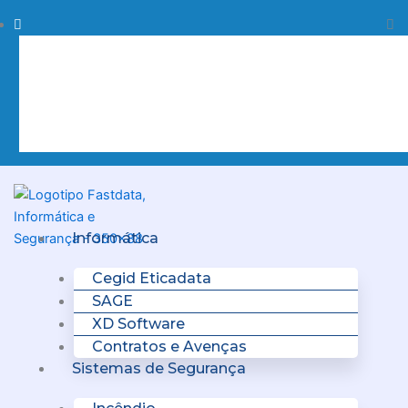
Skip
Procurar
Pr
to
content
Clo
this
sea
box.
Menu
Informática
Cegid Eticadata
SAGE
XD Software
Contratos e Avenças
Sistemas de Segurança