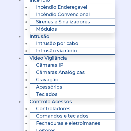
Incêndio
Incêndio Endereçavel
Incêndio Convencional
Sirenes e Sinalizadores
Módulos
Intrusão
Intrusão por cabo
Intrusão via rádio
Vídeo Vigilância
Câmaras IP
Câmaras Analógicas
Gravação
Acessórios
Teclados
Controlo Acessos
Controladores
Comandos e teclados
Fechaduras e eletroímanes
Leitores