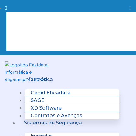
Skip
Procurar
Pr
to
content
Clo
this
sea
box.
Menu
Informática
Cegid Eticadata
SAGE
XD Software
Contratos e Avenças
Sistemas de Segurança