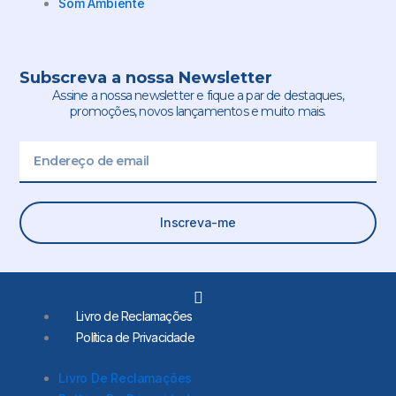
Som Ambiente
Subscreva a nossa Newsletter
Assine a nossa newsletter e fique a par de destaques,
promoções, novos lançamentos e muito mais.
Email
Inscreva-me
L
i
Livro de Reclamações
n
Política de Privacidade
k
e
d
Livro De Reclamações
i