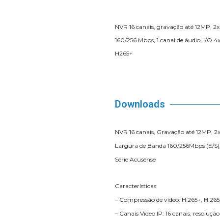
NVR 16 canais, gravação até 12MP, 
160/256 Mbps, 1 canal de áudio, I/O
H265+
Downloads
NVR 16 canais, Gravação até 12MP, 2x
Largura de Banda 160/256Mbps (E/S)
Série Acusense
Características:
– Compressão de vídeo: H.265+, H.26
– Canais Vídeo IP: 16 canais, resoluçã