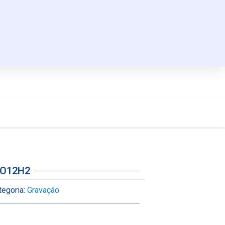
2O12H2
tegoria:
Gravação