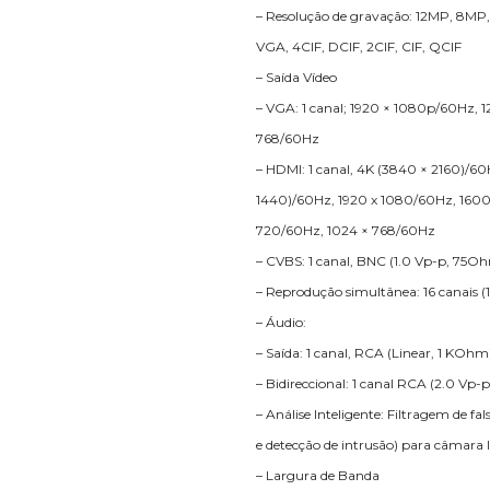
– Resolução de gravação: 12MP, 8M
VGA, 4CIF, DCIF, 2CIF, CIF, QCIF
– Saída Vídeo
– VGA: 1 canal; 1920 × 1080p/60Hz, 
768/60Hz
– HDMI: 1 canal, 4K (3840 × 2160)/60
1440)/60Hz, 1920 x 1080/60Hz, 1600
720/60Hz, 1024 × 768/60Hz
– CVBS: 1 canal, BNC (1.0 Vp-p, 75O
– Reprodução simultânea: 16 canais (
– Áudio:
– Saída: 1 canal, RCA (Linear, 1 KOhm
– Bidireccional: 1 canal RCA (2.0 Vp-
– Análise Inteligente: Filtragem de f
e detecção de intrusão) para câmara
– Largura de Banda