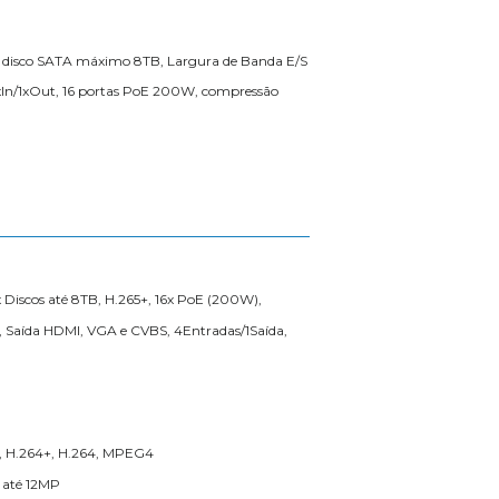
2x disco SATA máximo 8TB, Largura de Banda E/S
 4xIn/1xOut, 16 portas PoE 200W, compressão
 Discos até 8TB, H.265+, 16x PoE (200W),
, Saída HDMI, VGA e CVBS, 4Entradas/1Saída,
5, H.264+, H.264, MPEG4
o até 12MP