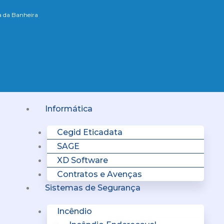
xa da Banheira
Menu
Informática
Cegid Eticadata
SAGE
XD Software
Contratos e Avenças
Sistemas de Segurança
Incêndio