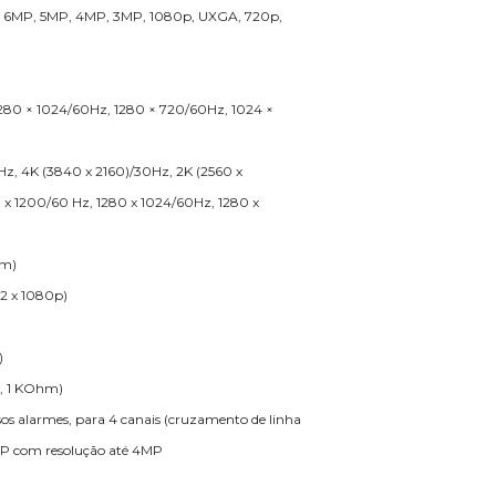
P, 6MP, 5MP, 4MP, 3MP, 1080p, UXGA, 720p,
1280 × 1024/60Hz, 1280 × 720/60Hz, 1024 ×
Hz, 4K (3840 x 2160)/30Hz, 2K (2560 x
 x 1200/60 Hz, 1280 x 1024/60Hz, 1280 x
hm)
12 x 1080p)
)
p, 1 KOhm)
alsos alarmes, para 4 canais (cruzamento de linha
 IP com resolução até 4MP