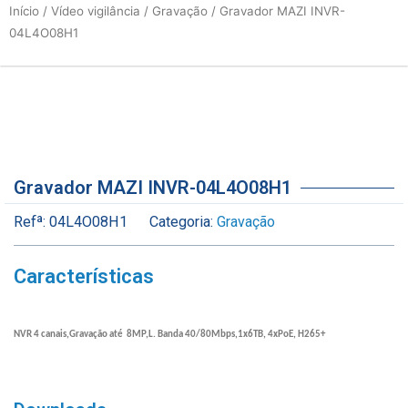
Início
/
Vídeo vigilância
/
Gravação
/ Gravador MAZI INVR-
04L4O08H1
Gravador MAZI INVR-04L4O08H1
Refª:
04L4O08H1
Categoria:
Gravação
Características
NVR 4 canais,Gravação até 8MP,L. Banda 40/80Mbps,1x6TB, 4xPoE, H265+