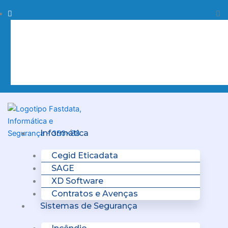
Skip
Procurar
Pr
to
content
Clo
this
sea
box.
Menu
Informática
Cegid Eticadata
SAGE
XD Software
Contratos e Avenças
Sistemas de Segurança