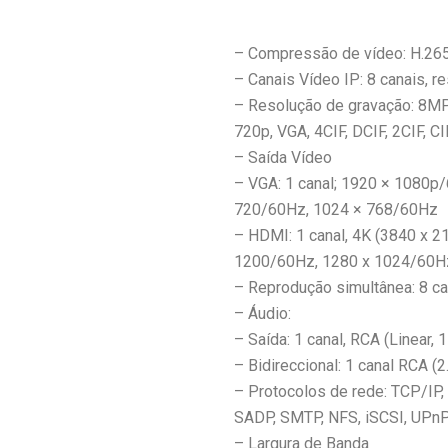
– Compressão de vídeo: H.265
– Canais Vídeo IP: 8 canais, 
– Resolução de gravação: 8MP
720p, VGA, 4CIF, DCIF, 2CIF, CI
– Saída Vídeo
– VGA: 1 canal; 1920 × 1080p
720/60Hz, 1024 × 768/60Hz
– HDMI: 1 canal, 4K (3840 x 
1200/60Hz, 1280 x 1024/60H
– Reprodução simultânea: 8 c
– Áudio:
– Saída: 1 canal, RCA (Linear,
– Bidireccional: 1 canal RCA (
– Protocolos de rede: TCP/IP
SADP, SMTP, NFS, iSCSI, UPn
– Largura de Banda