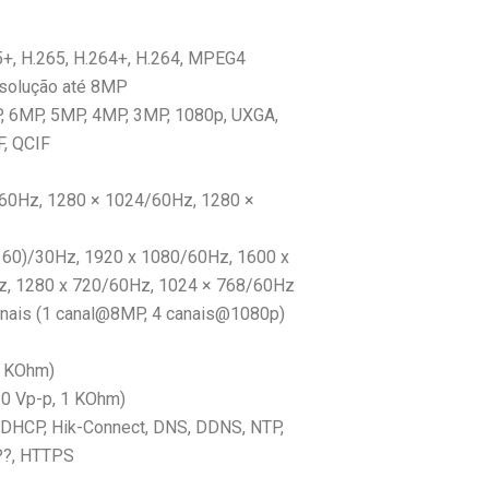
+, H.265, H.264+, H.264, MPEG4
resolução até 8MP
, 6MP, 5MP, 4MP, 3MP, 1080p, UXGA,
F, QCIF
/60Hz, 1280 × 1024/60Hz, 1280 ×
2160)/30Hz, 1920 x 1080/60Hz, 1600 x
z, 1280 x 720/60Hz, 1024 × 768/60Hz
anais (1 canal@8MP, 4 canais@1080p)
 1 KOhm)
2.0 Vp-p, 1 KOhm)
, DHCP, Hik-Connect, DNS, DDNS, NTP,
P?, HTTPS