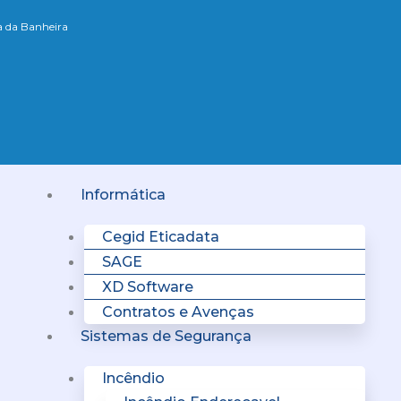
xa da Banheira
Menu
Informática
Cegid Eticadata
SAGE
XD Software
Contratos e Avenças
Sistemas de Segurança
Incêndio