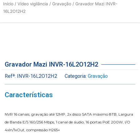
Início
/
Vídeo vigilância
/
Gravação
/ Gravador Mazi INVR-
16L2O12H2
Gravador Mazi INVR-16L2O12H2
Refª:
INVR-16L2O12H2
Categoria:
Gravação
Características
NVR 16 canais, gravação até 12MP, 2x disco SATA máximo 8TB, Largura
de Banda E/S 160/256 Mbps, 1 canal de áudio, 16 portas PoE 200W, I/O
4xIn/1xOut, compressão H265+