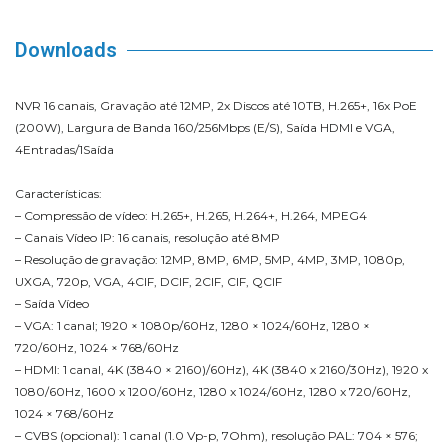
Downloads
NVR 16 canais, Gravação até 12MP, 2x Discos até 10TB, H.265+, 16x PoE
(200W), Largura de Banda 160/256Mbps (E/S), Saída HDMI e VGA,
4Entradas/1Saída
Características:
– Compressão de vídeo: H.265+, H.265, H.264+, H.264, MPEG4
– Canais Vídeo IP: 16 canais, resolução até 8MP
– Resolução de gravação: 12MP, 8MP, 6MP, 5MP, 4MP, 3MP, 1080p,
UXGA, 720p, VGA, 4CIF, DCIF, 2CIF, CIF, QCIF
– Saída Vídeo
– VGA: 1 canal; 1920 × 1080p/60Hz, 1280 × 1024/60Hz, 1280 ×
720/60Hz, 1024 × 768/60Hz
– HDMI: 1 canal, 4K (3840 × 2160)/60Hz), 4K (3840 x 2160/30Hz), 1920 x
1080/60Hz, 1600 x 1200/60Hz, 1280 x 1024/60Hz, 1280 x 720/60Hz,
1024 × 768/60Hz
– CVBS (opcional): 1 canal (1.0 Vp-p, 7Ohm), resolução PAL: 704 × 576;