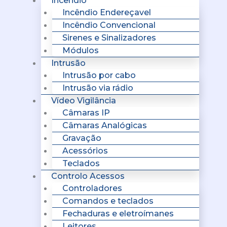
Incêndio
Incêndio Endereçavel
Incêndio Convencional
Sirenes e Sinalizadores
Módulos
Intrusão
Intrusão por cabo
Intrusão via rádio
Vídeo Vigilância
Câmaras IP
Câmaras Analógicas
Gravação
Acessórios
Teclados
Controlo Acessos
Controladores
Comandos e teclados
Fechaduras e eletroímanes
Leitores