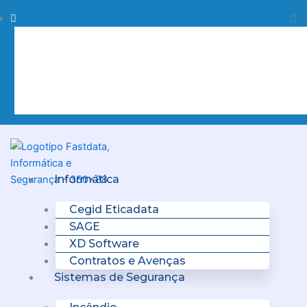
Skip
Procurar
Pr
to
content
Clo
this
sea
box.
Menu
Informática
Cegid Eticadata
SAGE
XD Software
Contratos e Avenças
Sistemas de Segurança