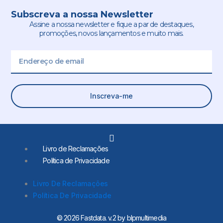
Subscreva a nossa Newsletter
Assine a nossa newsletter e fique a par de destaques,
promoções, novos lançamentos e muito mais.
Email
Inscreva-me
L
i
Livro de Reclamações
n
Política de Privacidade
k
e
d
Livro De Reclamações
i
Política De Privacidade
n
-
i
© 2026 Fastdata. v.2 by blpmultimedia