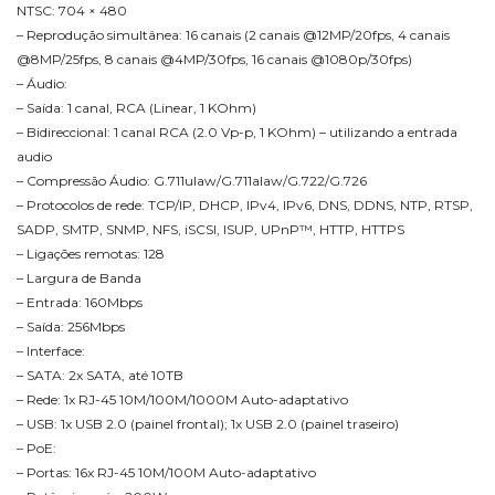
NTSC: 704 × 480
– Reprodução simultânea: 16 canais (2 canais @12MP/20fps, 4 canais
@8MP/25fps, 8 canais @4MP/30fps, 16 canais @1080p/30fps)
– Áudio:
– Saída: 1 canal, RCA (Linear, 1 KOhm)
– Bidireccional: 1 canal RCA (2.0 Vp-p, 1 KOhm) – utilizando a entrada
audio
– Compressão Áudio: G.711ulaw/G.711alaw/G.722/G.726
– Protocolos de rede: TCP/IP, DHCP, IPv4, IPv6, DNS, DDNS, NTP, RTSP,
SADP, SMTP, SNMP, NFS, iSCSI, ISUP, UPnP™, HTTP, HTTPS
– Ligações remotas: 128
– Largura de Banda
– Entrada: 160Mbps
– Saída: 256Mbps
– Interface:
– SATA: 2x SATA, até 10TB
– Rede: 1x RJ-45 10M/100M/1000M Auto-adaptativo
– USB: 1x USB 2.0 (painel frontal); 1x USB 2.0 (painel traseiro)
– PoE:
– Portas: 16x RJ-45 10M/100M Auto-adaptativo