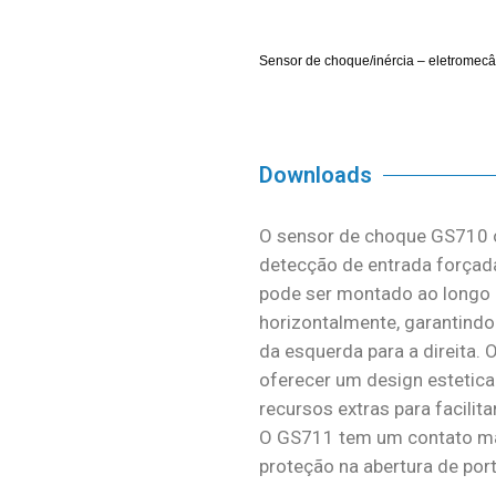
Sensor de choque/inércia – eletromec
Downloads
O sensor de choque GS710 o
detecção de entrada forçada 
pode ser montado ao longo d
horizontalmente, garantindo 
da esquerda para a direita.
oferecer um design estetica
recursos extras para facilita
O GS711 tem um contato ma
proteção na abertura de port