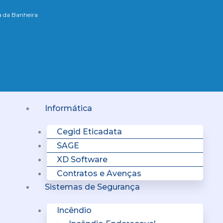
xa da Banheira
Menu
Informática
Cegid Eticadata
SAGE
XD Software
Contratos e Avenças
Sistemas de Segurança
Incêndio