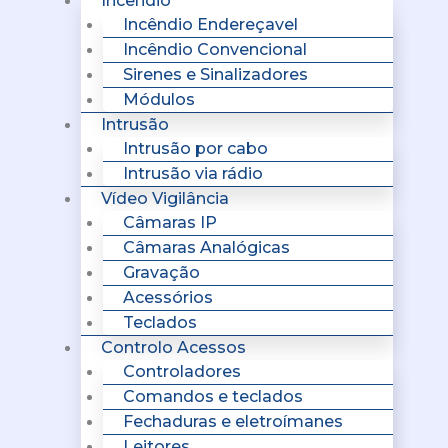
Incêndio
Incêndio Endereçavel
Incêndio Convencional
Sirenes e Sinalizadores
Módulos
Intrusão
Intrusão por cabo
Intrusão via rádio
Vídeo Vigilância
Câmaras IP
Câmaras Analógicas
Gravação
Acessórios
Teclados
Controlo Acessos
Controladores
Comandos e teclados
Fechaduras e eletroímanes
Leitores