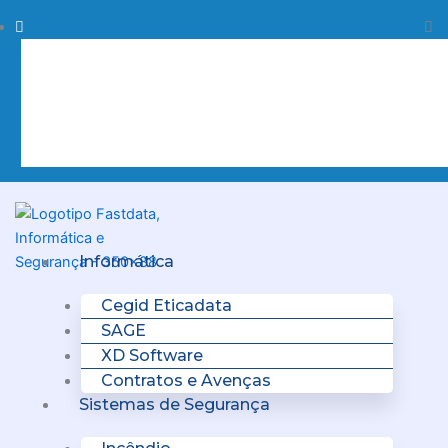
Skip
Procurar
Pr
to
content
Clo
this
sea
box.
Menu
Informática
Cegid Eticadata
SAGE
XD Software
Contratos e Avenças
Sistemas de Segurança