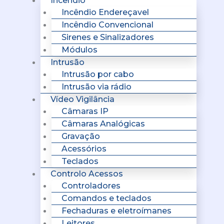
Incêndio
Incêndio Endereçavel
Incêndio Convencional
Sirenes e Sinalizadores
Módulos
Intrusão
Intrusão por cabo
Intrusão via rádio
Vídeo Vigilância
Câmaras IP
Câmaras Analógicas
Gravação
Acessórios
Teclados
Controlo Acessos
Controladores
Comandos e teclados
Fechaduras e eletroímanes
Leitores