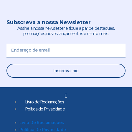
Subscreva a nossa Newsletter
Assine a nossa newsletter e fique a par de destaques,
promoções, novos lançamentos e muito mais.
Email
Inscreva-me
L
i
Livro de Reclamações
n
Política de Privacidade
k
e
d
Livro De Reclamações
i
Política De Privacidade