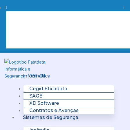
Skip
Procurar
Pr
to
content
Clo
this
sea
box.
Menu
Informática
Cegid Eticadata
SAGE
XD Software
Contratos e Avenças
Sistemas de Segurança