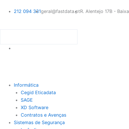
Skip
to
212 094 331
geral@fastdata.pt
R. Alentejo 17B - Baix
content
Procurar
Procurar
Menu
Informática
Cegid Eticadata
SAGE
XD Software
Contratos e Avenças
Sistemas de Segurança